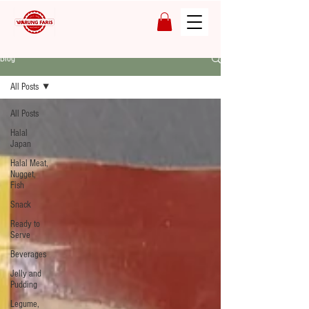
Blog
All Posts
All Posts
Halal
Japan
Halal Meat,
Nugget,
Fish
Snack
Ready to
Serve
Beverages
Jelly and
Pudding
Legume,