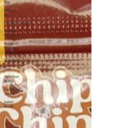
Rice
Heat and
Eat
Kerupuk/Crackers
Fruits &
Vegetables
Nugget,
Sausage,
Yakiniku
Cooking Oil
Flour
Halal Beef,
Mutton
Sauces and
Sambal
Instant
Noodle