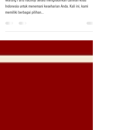
Keripik Ini Bikin Bahagia Loh!
Cek Kenapa yuk!
Warung Faris Hachioji selalu menghadirkan camilan khas
Indonesia untuk menemani keseharian Anda. Kali ini, kami
memiliki berbagai pilihan...