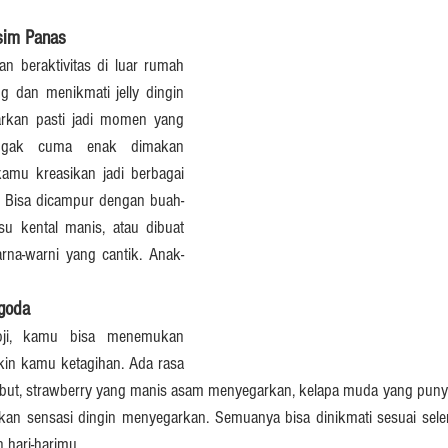
sim Panas
n beraktivitas di luar rumah 
g dan menikmati jelly dingin 
kan pasti jadi momen yang 
 nggak cuma enak dimakan 
kamu kreasikan jadi berbagai 
 Bisa dicampur dengan buah-
u kental manis, atau dibuat 
arna-warni yang cantik. Anak-
goda
oji, kamu bisa menemukan 
ikin kamu ketagihan. Ada rasa 
but, strawberry yang manis asam menyegarkan, kelapa muda yang punya
an sensasi dingin menyegarkan. Semuanya bisa dinikmati sesuai selera
 hari-harimu.