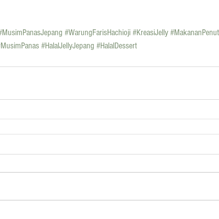
#MusimPanasJepang
#WarungFarisHachioji
#KreasiJelly
#MakananPenut
#MusimPanas
#HalalJellyJepang
#HalalDessert