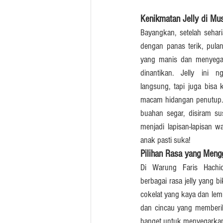
Kenikmatan Jelly di Mu
Bayangkan, setelah seharia
dengan panas terik, pulan
yang manis dan menyegar
dinantikan. Jelly ini
langsung, tapi juga bisa 
macam hidangan penutup.
buahan segar, disiram sus
menjadi lapisan-lapisan w
anak pasti suka!
Pilihan Rasa yang Meng
Di Warung Faris Hachi
berbagai rasa jelly yang b
cokelat yang kaya dan lem
dan cincau yang memberik
banget untuk menyegarkan