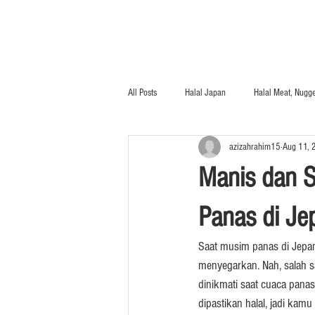
All Posts
Halal Japan
Halal Meat, Nugge
azizahrahim15
Aug 11, 
Heat and Eat
Kerupuk/Crackers
Manis dan S
Sauces and Sambal
Instant Noodle
Panas di Je
Saat musim panas di Jepa
menyegarkan. Nah, salah sat
dinikmati saat cuaca panas
dipastikan halal, jadi kam