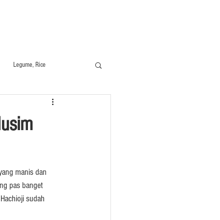
Legume, Rice
Halal Beef, Mutton
Musim
yang manis dan 
ang pas banget 
 Hachioji sudah 