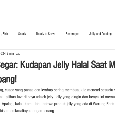
t, Fish
Snack
Ready to Serve
Beverages
Jelly and Pudding
2024
2 min read
Fruits & Vegetables
Nugget, Sausage, Yakiniku
Cooking Oil
Flour
egar: Kudapan Jelly Halal Saat 
pang!
ng, cuaca yang panas dan lembap sering membuat kita mencari sesuatu 
u pilihan favorit saya adalah jelly. Jelly yang dingin dan kenyal ini mem
. Apalagi, kalau kamu tahu bahwa produk jelly yang ada di Warung Faris
u bisa menikmatinya dengan tenang.